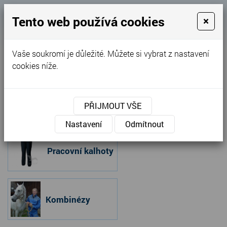
Košík
Tento web používá cookies
×
0
0 Kč
Vaše soukromí je důležité. Můžete si vybrat z nastavení
MENU
cookies níže.
Úvodní stránka
»
Nabídka
»
Pracovní oděvy
PŘIJMOUT VŠE
Pracovní oděvy
Nastavení
Odmítnout
Pracovní kalhoty
Kombinézy