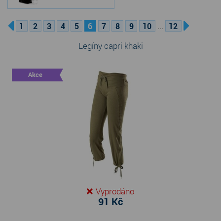
...
1
2
3
4
5
6
7
8
9
10
12
Legíny capri khaki
Akce
Vyprodáno
91 Kč