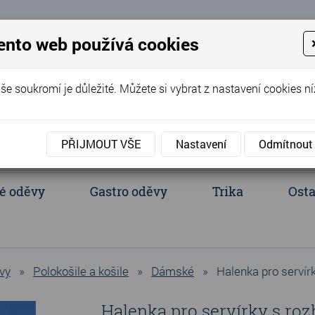
 Eva
ento web používá cookies
+420 737 352 016
(Po - Pá 8:00 - 
še soukromí je důležité. Můžete si vybrat z nastavení cookies ní
PŘIJMOUT VŠE
Nastavení
Odmítnout
é oděvy
Gastro oděvy
Trika
Osta
acientské oděvy
Polokošile a košile
Ledvinka, batůžek, tašky
vy
»
Polokošile a košile
»
Dámské
»
Halenka pro servírk
Halenka pro servírky s roz