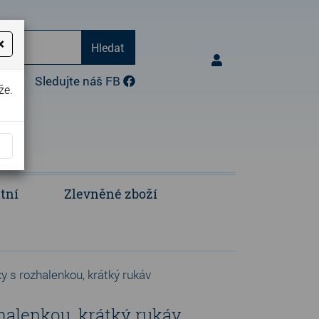
×
Hledat
17:00)
Sledujte náš FB
že.
tní
Zlevněné zboží
Opravy a úpravy oděvů
Polokošile a košile
y s rozhalenkou, krátký rukáv
halenkou, krátký rukáv