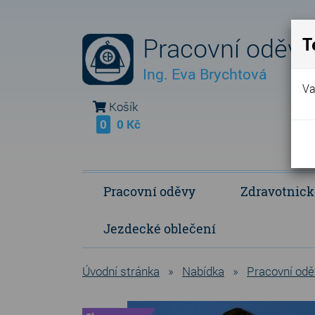
Pracovní oděvy
T
Ing. Eva Brychtová
Va
Košík
0
0 Kč
Pracovní oděvy
Zdravotnick
Jezdecké oblečení
Fleece Fringe - vlastní výroba
Polokošile a košile
Operační a p
Úvodní stránka
»
Nabídka
»
Pracovní odě