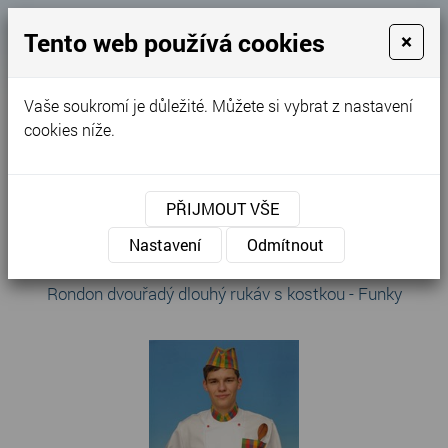
Košík
Tento web používá cookies
×
0
0 Kč
Vaše soukromí je důležité. Můžete si vybrat z nastavení
MENU
cookies níže.
Úvodní stránka
»
Nabídka
»
Gastro oděvy
»
Pláště a rondony
PŘIJMOUT VŠE
Pláště a rondony
Nastavení
Odmítnout
Rondon dvouřadý dlouhý rukáv s kostkou - Funky