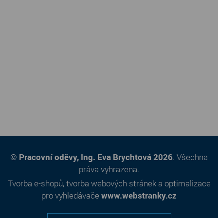
©
Pracovní oděvy, Ing. Eva Brychtová 2026
. Všechna
práva vyhrazena.
Tvorba e-shopů
,
tvorba webových stránek
a
optimalizace
pro vyhledávače
www.webstranky.cz