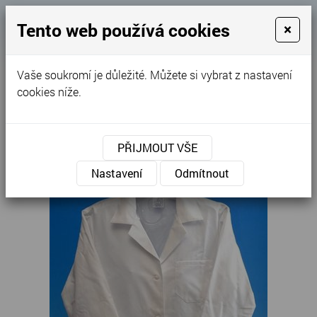
Košík
Tento web používá cookies
×
0
0 Kč
Vaše soukromí je důležité. Můžete si vybrat z nastavení
MENU
cookies níže.
Úvodní stránka
»
Nabídka
»
Zdravotnické oděvy
»
Pláště
»
Plášť bílý pánský - dlouhý rukáv
PŘIJMOUT VŠE
Nastavení
Odmítnout