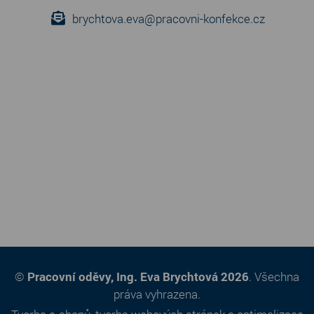
brychtova.eva@pracovni-konfekce.cz
©
Pracovní oděvy, Ing. Eva Brychtová 2026
. Všechna
práva vyhrazena.