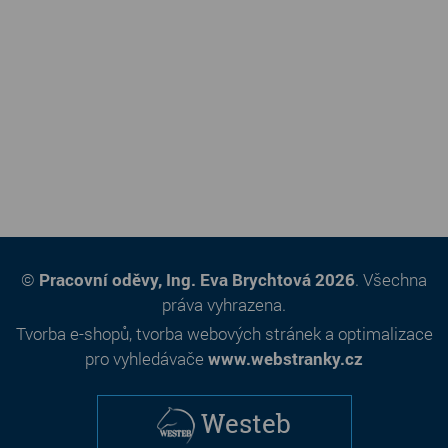
©
Pracovní oděvy, Ing. Eva Brychtová 2026
. Všechna
práva vyhrazena.
Tvorba e-shopů
,
tvorba webových stránek
a
optimalizace
pro vyhledávače
www.webstranky.cz
Westeb