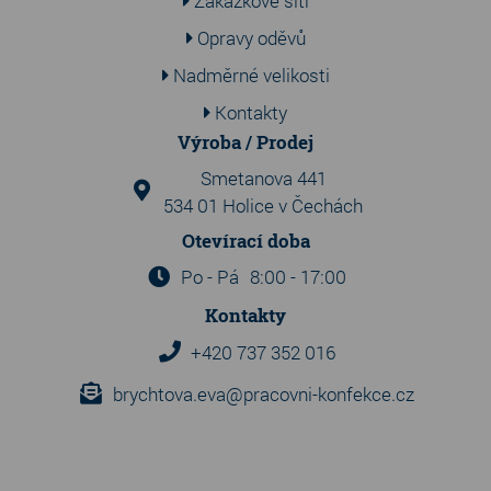
Zakázkové šití
Opravy oděvů
Nadměrné velikosti
Kontakty
Výroba / Prodej
Smetanova 441
534 01 Holice v Čechách
Otevírací doba
Po - Pá
8:00 - 17:00
Kontakty
+420 737 352 016
brychtova.eva@pracovni-konfekce.cz