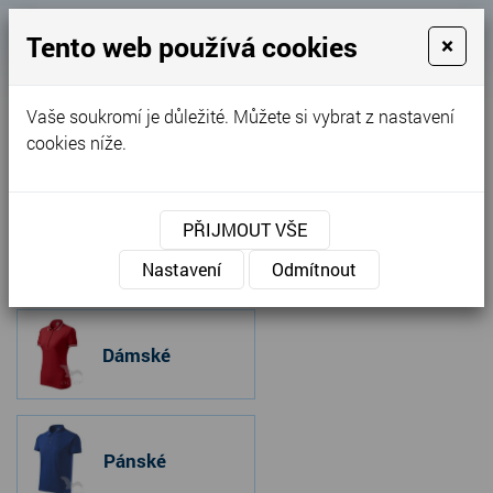
Košík
Tento web používá cookies
×
0
0 Kč
Vaše soukromí je důležité. Můžete si vybrat z nastavení
MENU
cookies níže.
Úvodní stránka
»
Nabídka
»
Gastro oděvy
»
Polokošile a košile
PŘIJMOUT VŠE
Polokošile a košile
Nastavení
Odmítnout
Dámské
Pánské