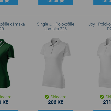
il
Detail
Deta
košile dámská
Single J. - Polokošile
Joy - Polok
20
dámská 223
P
ladem
Skladem
Sk
9 Kč
206 Kč
211