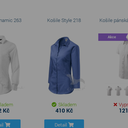
ynamic 263
Košile Style 218
Košile pánská
Akce
ladem
Skladem
Vyp
2 Kč
410 Kč
121
il
Detail