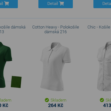
il
Detail
Deta
okošile dámská
Cotton Heavy - Polokošile
Chic - Košil
13
dámská 216
ladem
Skladem
Sk
0 Kč
264 Kč
413