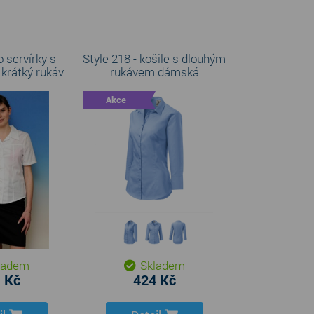
 servírky s
Style 218 - košile s dlouhým
 krátký rukáv
rukávem dámská
Akce
ladem
Skladem
 Kč
424 Kč