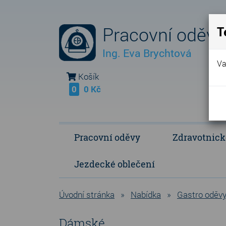
Pracovní oděvy
T
Ing. Eva Brychtová
Va
Košík
0
0 Kč
Pracovní oděvy
Zdravotnick
Jezdecké oblečení
Fleece Fringe - vlastní výroba
Polokošile a košile
Operační a p
Úvodní stránka
»
Nabídka
»
Gastro oděv
Dámské