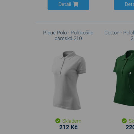
Detail
Deta
Pique Polo - Polokošile
Cotton - Pol
dámská 210
2
Skladem
Sk
212 Kč
22