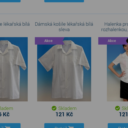
 lékařská bílá
Dámská košile lékařská bílá
Halenka pro
sleva
rozhalenkou,
Akce
Akce
ladem
Skladem
Sk
6 Kč
121 Kč
121