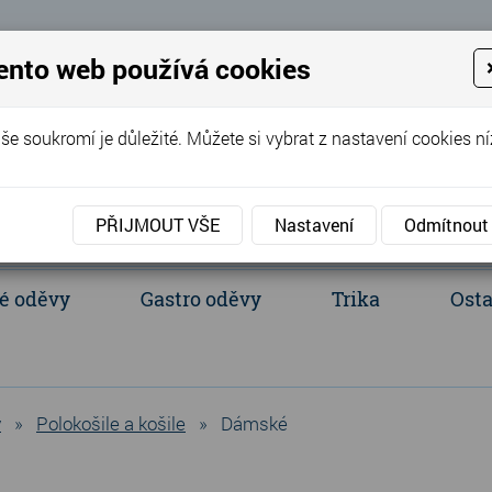
 Eva
ento web používá cookies
+420 737 352 016
(Po - Pá 8:00 - 
še soukromí je důležité. Můžete si vybrat z nastavení cookies ní
PŘIJMOUT VŠE
Nastavení
Odmítnout
é oděvy
Gastro oděvy
Trika
Osta
acientské oděvy
Polokošile a košile
Ledvinka, batůžek, tašky
y
»
Polokošile a košile
»
Dámské