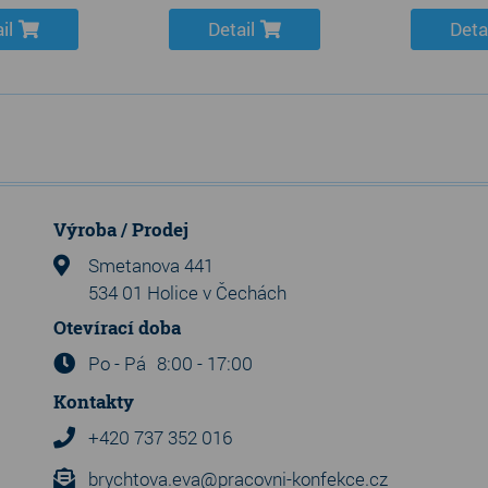
il
Detail
Deta
Výroba / Prodej
Smetanova 441
534 01 Holice v Čechách
Otevírací doba
Po - Pá
8:00 - 17:00
Kontakty
+420 737 352 016
brychtova.eva@pracovni-konfekce.cz