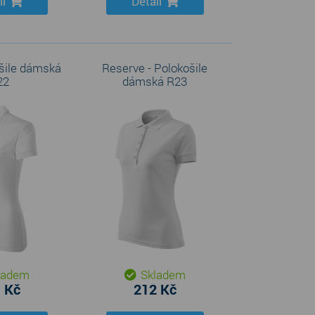
il
Detail
ošile dámská
Reserve - Polokošile
22
dámská R23
ladem
Skladem
 Kč
212 Kč