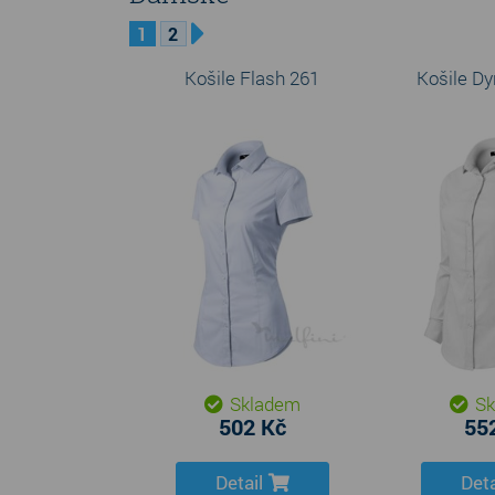
1
2
Košile Flash 261
Košile D
Skladem
Sk
502 Kč
55
Detail
Deta