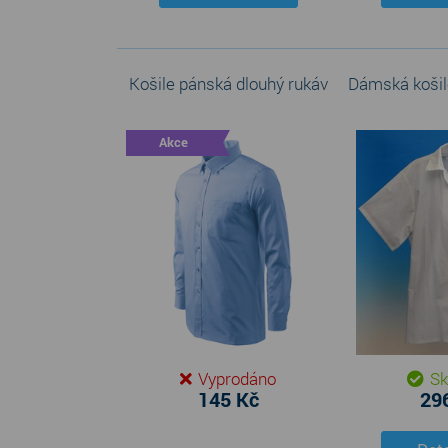
Košile pánská dlouhý rukáv
Dámská košile
Akce
Vyprodáno
Sk
145 Kč
29