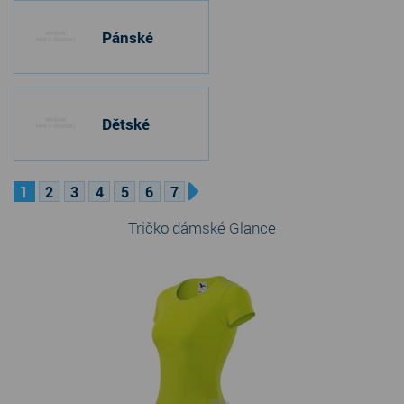
Pánské
Dětské
1
2
3
4
5
6
7
Tričko dámské Glance