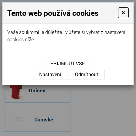
Košík
Tento web používá cookies
×
0
0 Kč
Vaše soukromí je důležité. Můžete si vybrat z nastavení
MENU
cookies níže.
Úvodní stránka
»
Nabídka
»
Trika
PŘIJMOUT VŠE
Trika
Nastavení
Odmítnout
Unisex
Dámské