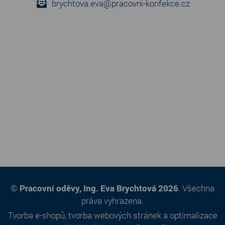
brychtova.eva@pracovni-konfekce.cz
©
Pracovní oděvy, Ing. Eva Brychtová 2026
. Všechna
práva vyhrazena.
Tvorba e-shopů
,
tvorba webových stránek
a
optimalizace