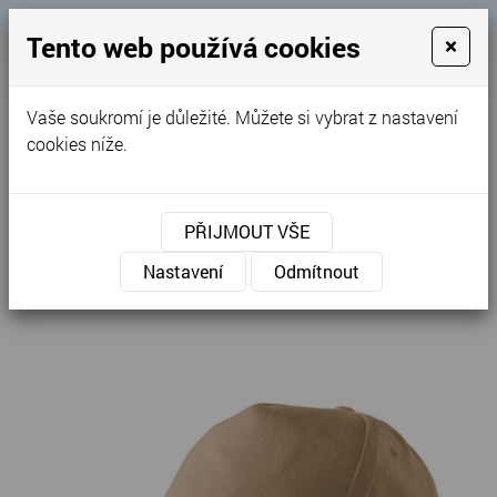
Košík
Tento web používá cookies
×
0
0 Kč
Vaše soukromí je důležité. Můžete si vybrat z nastavení
MENU
cookies níže.
Úvodní stránka
»
Nabídka
»
Ostatní
»
Čepice a kšiltovky
»
Unisex
»
5P - Čepice unisex 307
PŘIJMOUT VŠE
Nastavení
Odmítnout