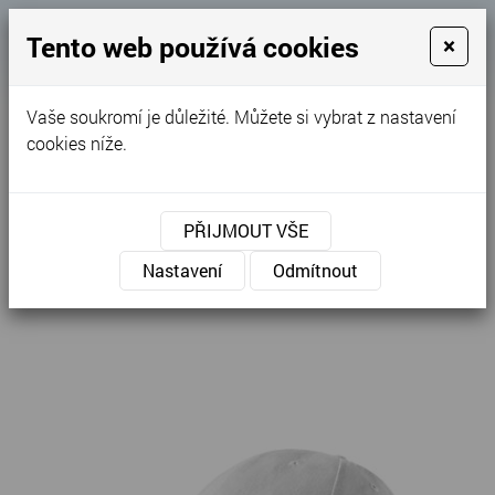
Košík
Tento web používá cookies
×
0
0 Kč
Vaše soukromí je důležité. Můžete si vybrat z nastavení
MENU
cookies níže.
Úvodní stránka
»
Nabídka
»
Ostatní
»
Čepice a kšiltovky
»
Dětské
»
PŘIJMOUT VŠE
6P Kids - Čepice dětská 303
Nastavení
Odmítnout