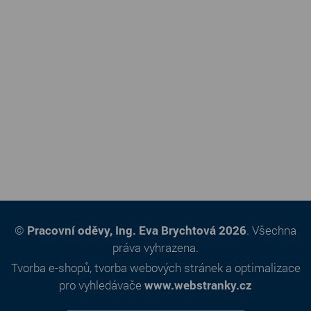
©
Pracovní oděvy, Ing. Eva Brychtová 2026
. Všechna
práva vyhrazena.
Tvorba e-shopů
,
tvorba webových stránek
a
optimalizace
pro vyhledávače
www.webstranky.cz