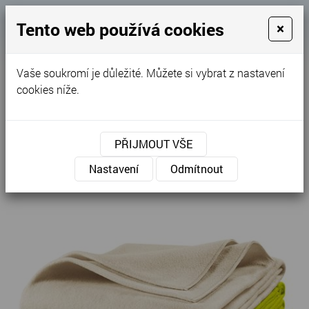
Košík
Tento web používá cookies
×
0
0 Kč
Vaše soukromí je důležité. Můžete si vybrat z nastavení
MENU
cookies níže.
Úvodní stránka
»
Nabídka
»
Pracovní oděvy
»
Mikiny
»
Unisex
»
Blanky - Fleecová deka unisex P94
PŘIJMOUT VŠE
Nastavení
Odmítnout