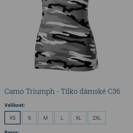
Camo Triumph - Tílko dámské C36
Velikost:
XS
S
M
L
XL
2XL
Barva: