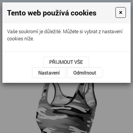
Košík
Tento web používá cookies
×
0
0 Kč
Vaše soukromí je důležité. Můžete si vybrat z nastavení
MENU
cookies níže.
Úvodní stránka
»
Nabídka
»
Trika
»
Dámské
»
Camo Triumph - Tílko dámské C36
PŘIJMOUT VŠE
Nastavení
Odmítnout