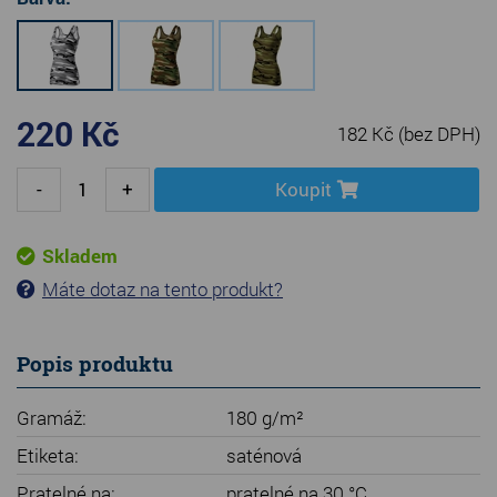
220 Kč
182 Kč
(bez DPH)
-
+
Koupit
Skladem
Máte dotaz na tento produkt?
Popis produktu
Gramáž:
180 g/m²
Etiketa:
saténová
Pratelné na:
pratelné na 30 °C