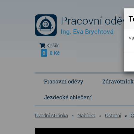
Pracovní oděvy
T
Ing. Eva Brychtová
Va
Košík
0
0 Kč
Pracovní oděvy
Zdravotnick
Jezdecké oblečení
Fleece Fringe - vlastní výroba
Polokošile a košile
Operační a p
Úvodní stránka
»
Nabídka
»
Ostatní
»
Č