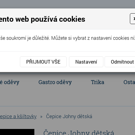
 Eva
ento web používá cookies
+420 737 352 016
(Po - Pá 8:00 - 
še soukromí je důležité. Můžete si vybrat z nastavení cookies ní
PŘIJMOUT VŠE
Nastavení
Odmítnout
é oděvy
Gastro oděvy
Trika
Osta
acientské oděvy
Polokošile a košile
Ledvinka, batůžek, tašky
epice a kšiltovky
»
Čepice Johny dětská
Čepice Johny dětská