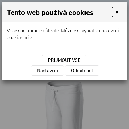
Košík
Tento web používá cookies
×
0
0 Kč
Vaše soukromí je důležité. Můžete si vybrat z nastavení
MENU
cookies níže.
Úvodní stránka
»
Nabídka
»
Pracovní oděvy
»
Pracovní kalhoty
»
Dámské
»
PŘIJMOUT VŠE
Comfort - Tepláky dámské 608
Nastavení
Odmítnout