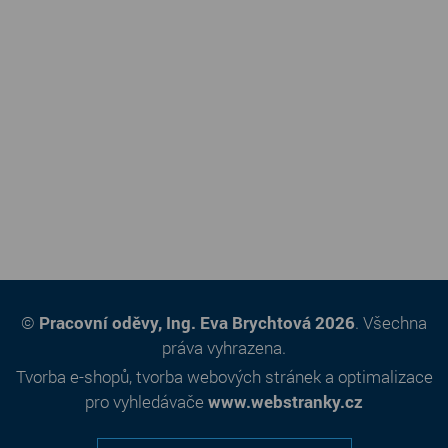
©
Pracovní oděvy, Ing. Eva Brychtová 2026
. Všechna
práva vyhrazena.
Tvorba e-shopů
,
tvorba webových stránek
a
optimalizace
pro vyhledávače
www.webstranky.cz