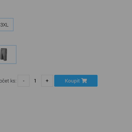
3XL
očet ks:
-
+
Koupit