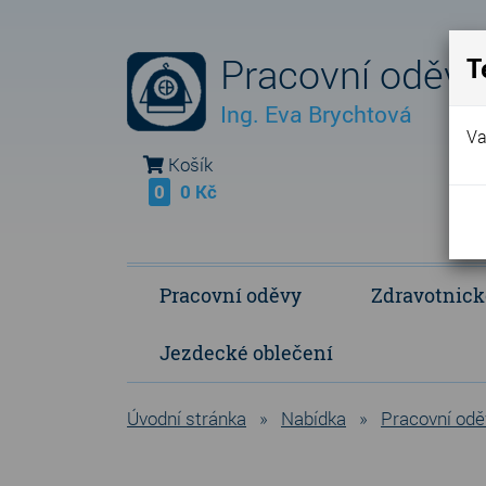
Pracovní oděvy
T
Ing. Eva Brychtová
Va
Košík
0
0 Kč
Pracovní oděvy
Zdravotnick
Jezdecké oblečení
Fleece Fringe - vlastní výroba
Polokošile a košile
Operační a p
Úvodní stránka
»
Nabídka
»
Pracovní odě