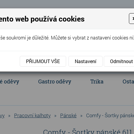
 Eva
ento web používá cookies
+420 737 352 016
(Po - Pá 8:00 - 
še soukromí je důležité. Můžete si vybrat z nastavení cookies ní
PŘIJMOUT VŠE
Nastavení
Odmítnout
é oděvy
Gastro oděvy
Trika
Osta
acientské oděvy
Polokošile a košile
Ledvinka, batůžek, tašky
vy
»
Pracovní kalhoty
»
Pánské
»
Comfy - Šortky pánsk
Comfy - Šortky pánské 611