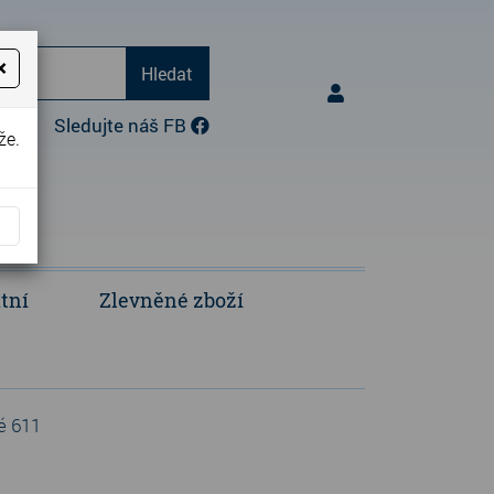
×
Hledat
17:00)
Sledujte náš FB
že.
tní
Zlevněné zboží
Opravy a úpravy oděvů
Polokošile a košile
é 611