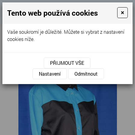
Košík
Tento web používá cookies
×
0
0 Kč
Vaše soukromí je důležité. Můžete si vybrat z nastavení
MENU
cookies níže.
Úvodní stránka
»
Nabídka
»
Jezdecké oblečení
»
Dámská košile hnědá,tyrkysové sedlo
PŘIJMOUT VŠE
Nastavení
Odmítnout
Sleva