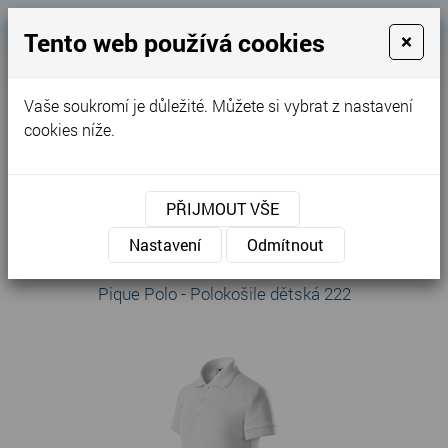
Košík
Tento web používá cookies
×
0
0 Kč
Vaše soukromí je důležité. Můžete si vybrat z nastavení
MENU
cookies níže.
Úvodní stránka
»
Nabídka
»
Zdravotnické oděvy
»
Polokošile a košile
»
Dětské
PŘIJMOUT VŠE
Dětské
Nastavení
Odmítnout
Pique Polo - Polokošile dětská 222