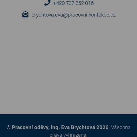
+420 737 352 016
brychtova.eva@pracovni-konfekce.cz
©
Pracovní oděvy, Ing. Eva Brychtová 2026
. Všechna
práva vyhrazena.