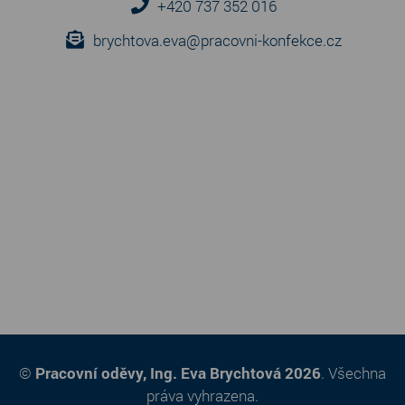
+420 737 352 016
brychtova.eva@pracovni-konfekce.cz
©
Pracovní oděvy, Ing. Eva Brychtová 2026
. Všechna
práva vyhrazena.