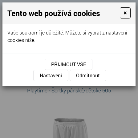
Košík
Tento web používá cookies
×
0
0 Kč
Vaše soukromí je důležité. Můžete si vybrat z nastavení
MENU
cookies níže.
Úvodní stránka
»
Nabídka
»
Zdravotnické oděvy
»
Kalhoty
»
Dětské
PŘIJMOUT VŠE
Dětské
Nastavení
Odmítnout
Playtime - Šortky pánské/dětské 605