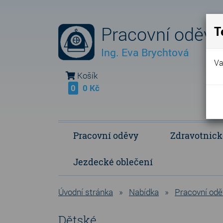
Pracovní oděvy
T
Ing. Eva Brychtová
Va
Košík
0
0 Kč
Pracovní oděvy
Zdravotnick
Jezdecké oblečení
Fleece Fringe - vlastní výroba
Polokošile a košile
Operační a p
Úvodní stránka
»
Nabídka
»
Pracovní odě
Dětské