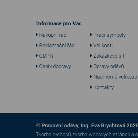
Informace pro Vás
Nákupní řád
Prací symboly
Reklamační řád
Velikosti
GDPR
Zakázkové šití
Ceník dopravy
Opravy oděvů
Nadměrné velikosti
Kontakty
©
Pracovní oděvy, Ing. Eva Brychtová 202
Tvorba e-shopů
,
tvorba webových stránek
a
o