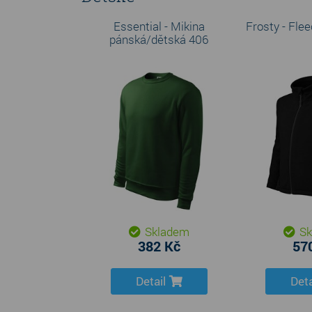
Essential - Mikina
Frosty - Fle
pánská/dětská 406
Skladem
Sk
382 Kč
57
Detail
Deta