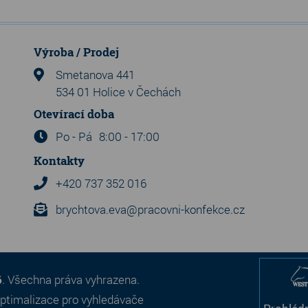
Výroba / Prodej
Smetanova 441
534 01 Holice v Čechách
Otevírací doba
Po - Pá
8:00 - 17:00
Kontakty
+420 737 352 016
brychtova.eva@pracovni-konfekce.cz
6
. Všechna práva vyhrazena.
ptimalizace pro vyhledávače