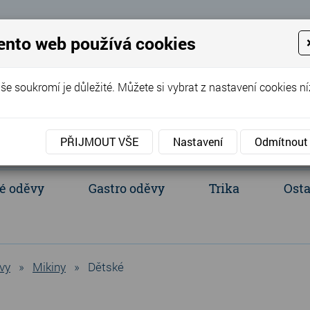
 Eva
ento web používá cookies
+420 737 352 016
(Po - Pá 8:00 - 
še soukromí je důležité. Můžete si vybrat z nastavení cookies ní
PŘIJMOUT VŠE
Nastavení
Odmítnout
é oděvy
Gastro oděvy
Trika
Osta
acientské oděvy
Polokošile a košile
Ledvinka, batůžek, tašky
vy
»
Mikiny
»
Dětské