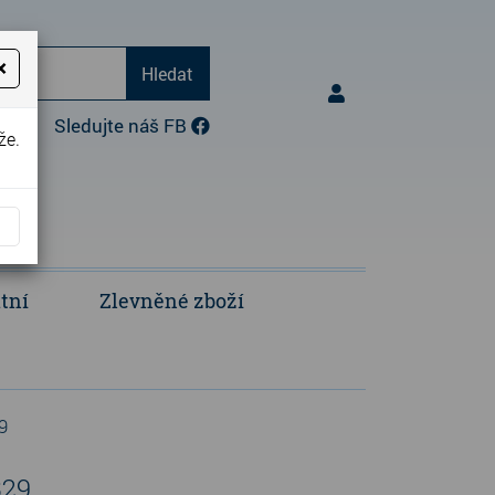
×
Hledat
17:00)
Sledujte náš FB
že.
tní
Zlevněné zboží
Opravy a úpravy oděvů
Polokošile a košile
9
329