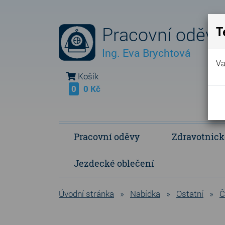
Pracovní oděvy
T
Ing. Eva Brychtová
Va
Košík
0
0 Kč
Pracovní oděvy
Zdravotnick
Jezdecké oblečení
Fleece Fringe - vlastní výroba
Polokošile a košile
Operační a p
Úvodní stránka
»
Nabídka
»
Ostatní
»
Č