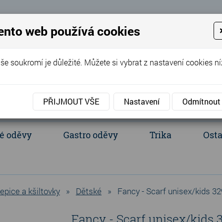
 Eva
ento web používá cookies
+420 737 352 016
(Po - Pá 8:00 - 
še soukromí je důležité. Můžete si vybrat z nastavení cookies ní
PŘIJMOUT VŠE
Nastavení
Odmítnout
é oděvy
Gastro oděvy
Trika
Osta
acientské oděvy
Polokošile a košile
Ledvinka, batůžek, tašky
epice a kšiltovky
»
Dětské
»
Fancy - Scarf unisex/kids 32
Fancy - Scarf unisex/kids 