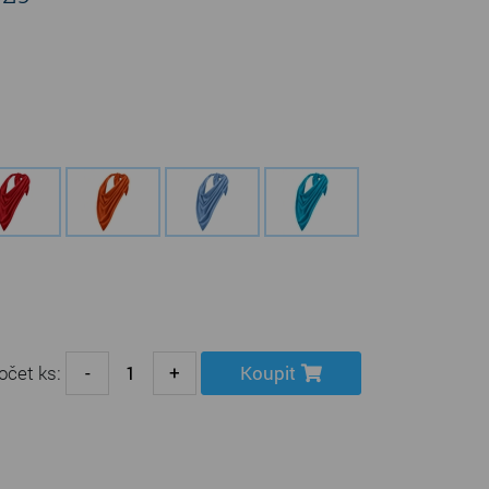
očet ks:
-
+
Koupit