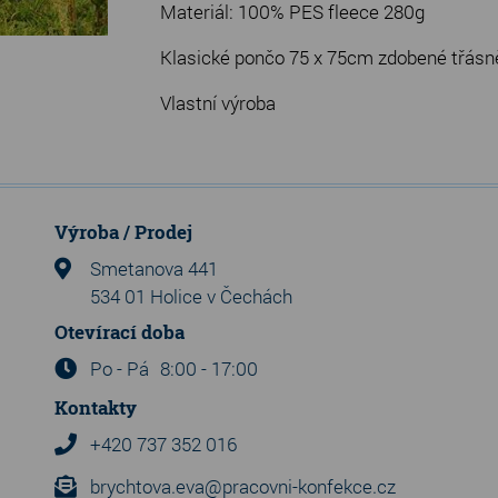
Materiál: 100% PES fleece 280g
Klasické pončo 75 x 75cm zdobené třás
Vlastní výroba
Výroba / Prodej
Smetanova 441
534 01 Holice v Čechách
Otevírací doba
Po - Pá
8:00 - 17:00
Kontakty
+420 737 352 016
brychtova.eva@pracovni-konfekce.cz