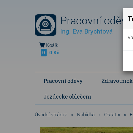
Pracovní oděvy
T
Ing. Eva Brychtová
Va
Košík
0
0 Kč
Pracovní oděvy
Zdravotnick
Jezdecké oblečení
Fleece Fringe - vlastní výroba
Polokošile a košile
Operační a p
Úvodní stránka
»
Nabídka
»
Ostatní
»
F