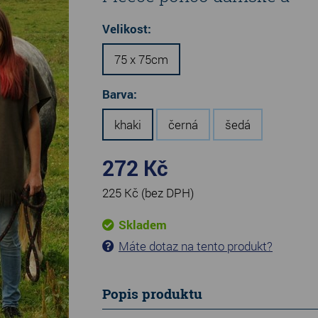
Velikost:
75 x 75cm
Barva:
khaki
černá
šedá
272 Kč
225 Kč
(bez DPH)
Skladem
Máte dotaz na tento produkt?
Popis produktu