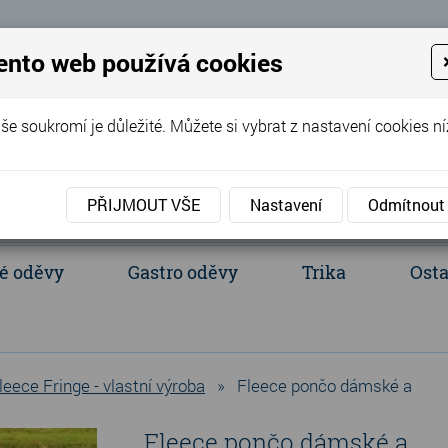
 Eva
ento web používá cookies
+420 737 352 016
(Po - Pá 8:00 - 
še soukromí je důležité. Můžete si vybrat z nastavení cookies ní
PŘIJMOUT VŠE
Nastavení
Odmítnout
é oděvy
Gastro oděvy
Trika
Osta
acientské oděvy
Polokošile a košile
Ledvinka, batůžek, tašky
leece Fringe - vlastní výroba
»
Fleece pončo dámské a
Fleece pončo dámské a