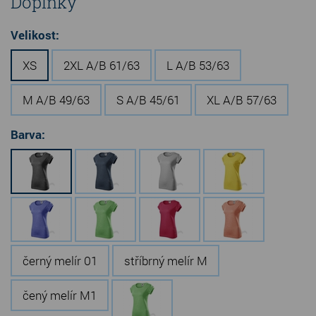
Doplňky
Velikost:
XS
2XL A/B 61/63
L A/B 53/63
M A/B 49/63
S A/B 45/61
XL A/B 57/63
Barva:
černý melír 01
stříbrný melír M
čený melír M1