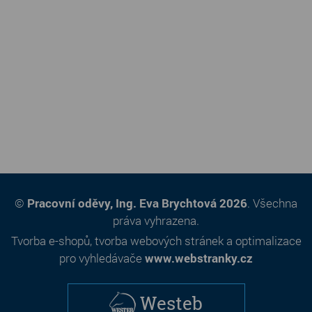
©
Pracovní oděvy, Ing. Eva Brychtová 2026
. Všechna
práva vyhrazena.
Tvorba e-shopů
,
tvorba webových stránek
a
optimalizace
pro vyhledávače
www.webstranky.cz
Westeb