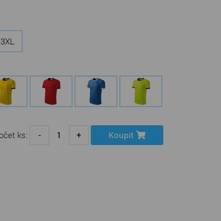
3XL
očet ks:
-
+
Koupit