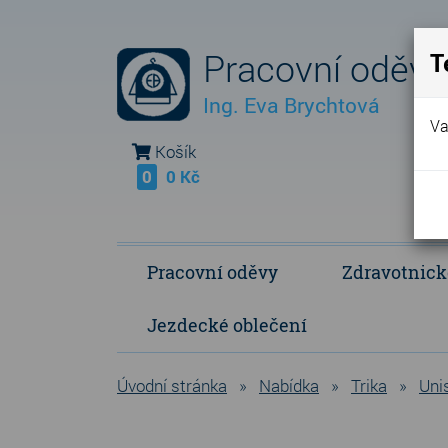
Pracovní oděvy
T
Ing. Eva Brychtová
Va
Košík
0
0 Kč
Pracovní oděvy
Zdravotnick
Jezdecké oblečení
Fleece Fringe - vlastní výroba
Polokošile a košile
Operační a p
Úvodní stránka
»
Nabídka
»
Trika
»
Uni