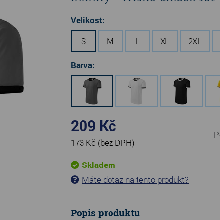
Velikost:
S
M
L
XL
2XL
Barva:
209 Kč
P
173 Kč
(bez DPH)
Skladem
Máte dotaz na tento produkt?
Popis produktu