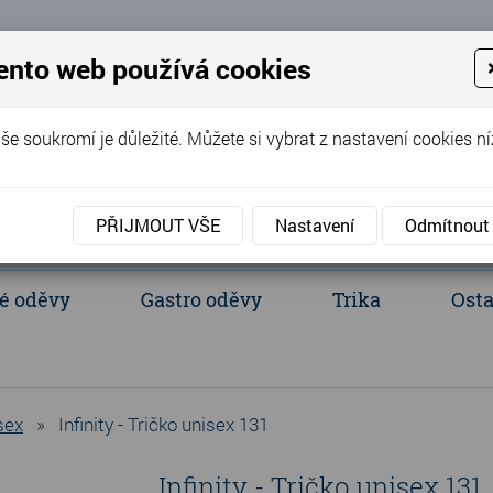
 Eva
ento web používá cookies
+420 737 352 016
(Po - Pá 8:00 - 
še soukromí je důležité. Můžete si vybrat z nastavení cookies ní
PŘIJMOUT VŠE
Nastavení
Odmítnout
é oděvy
Gastro oděvy
Trika
Osta
acientské oděvy
Polokošile a košile
Ledvinka, batůžek, tašky
sex
»
Infinity - Tričko unisex 131
Infinity - Tričko unisex 131