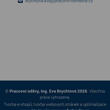
brychtova.eva@pracovni-konfekce.cz
©
Pracovní oděvy, Ing. Eva Brychtová 2026
. Všechna
práva vyhrazena.
Tvorba e-shopů
,
tvorba webových stránek
a
optimalizace