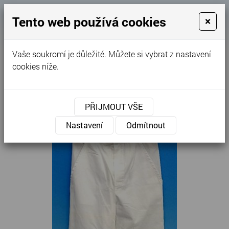
Košík
Tento web používá cookies
×
0
0 Kč
Vaše soukromí je důležité. Můžete si vybrat z nastavení
MENU
cookies níže.
Úvodní stránka
»
Nabídka
»
Zdravotnické oděvy
»
Kalhoty
»
Kalhoty klasické bílé pánské
PŘIJMOUT VŠE
Nastavení
Odmítnout