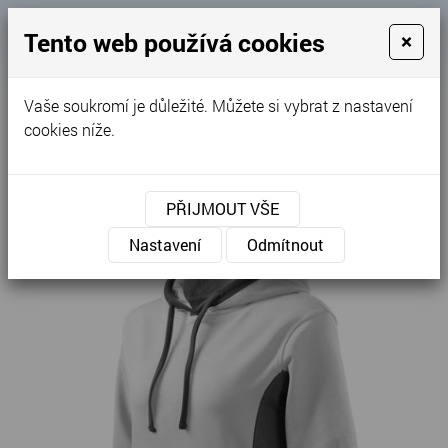
Košík
Tento web používá cookies
×
0
0 Kč
Vaše soukromí je důležité. Můžete si vybrat z nastavení
MENU
cookies níže.
Úvodní stránka
»
Nabídka
»
Pracovní oděvy
»
Mikiny
»
Dámské
»
Kangaroo - Mikina dámská 408
PŘIJMOUT VŠE
Nastavení
Odmítnout