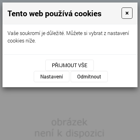
Košík
Tento web používá cookies
×
0
0 Kč
Vaše soukromí je důležité. Můžete si vybrat z nastavení
MENU
cookies níže.
Úvodní stránka
»
Nabídka
»
Ostatní
»
Opravy a úpravy oděvů
»
Krácení délky sukně
PŘIJMOUT VŠE
Nastavení
Odmítnout