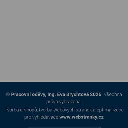
©
Pracovní oděvy, Ing. Eva Brychtová 2026
. Všechna
práva vyhrazena.
Tvorba e-shopů
,
tvorba webových stránek
a
optimalizace
pro vyhledávače
www.webstranky.cz