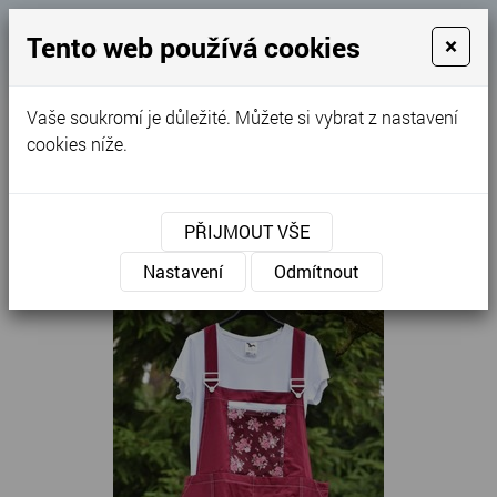
Košík
Tento web používá cookies
×
0
0 Kč
Vaše soukromí je důležité. Můžete si vybrat z nastavení
MENU
cookies níže.
Úvodní stránka
»
Nabídka
»
Pracovní oděvy
»
Pracovní kalhoty
»
Montérky
»
PŘIJMOUT VŠE
Lacláče dámské zahradní vínové s růžičkami
Nastavení
Odmítnout