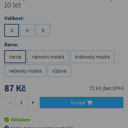
10 let
Velikost:
4
6
8
Barva:
černá
námořní modrá
královsky modrá
nebesky modrá
růžová
87 Kč
72 Kč
(bez DPH)
-
+
Koupit
Skladem