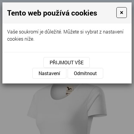
Košík
Tento web používá cookies
×
0
0 Kč
Vaše soukromí je důležité. Můžete si vybrat z nastavení
MENU
cookies níže.
Úvodní stránka
»
Nabídka
»
Trika
»
Dámské
»
Native - Tričko dámské 174
PŘIJMOUT VŠE
Nastavení
Odmítnout