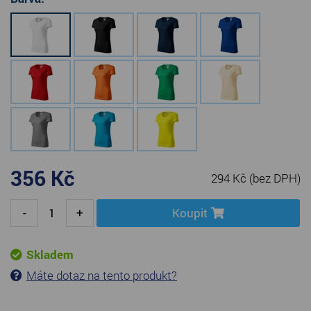
356 Kč
294 Kč
(bez DPH)
-
+
Koupit
Skladem
Máte dotaz na tento produkt?