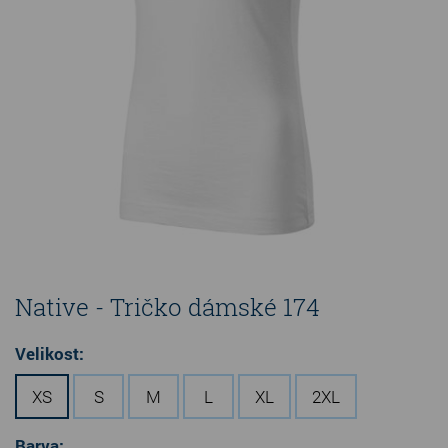
Native - Tričko dámské 174
Velikost:
XS
S
M
L
XL
2XL
Barva: