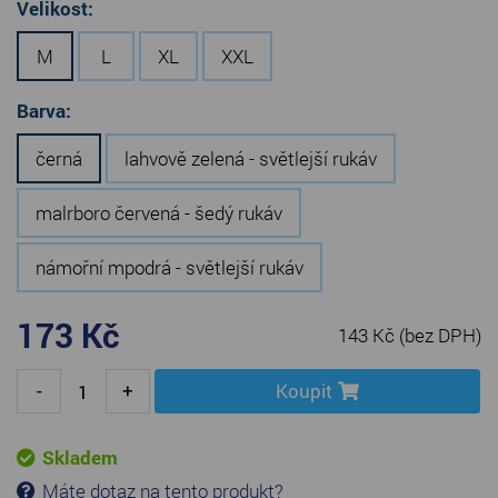
Velikost:
M
L
XL
XXL
Barva:
černá
lahvově zelená - světlejší rukáv
malrboro červená - šedý rukáv
námořní mpodrá - světlejší rukáv
173 Kč
143 Kč
(bez DPH)
-
+
Koupit
Skladem
Máte dotaz na tento produkt?