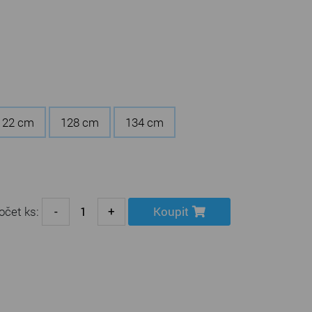
122 cm
128 cm
134 cm
očet ks:
-
+
Koupit