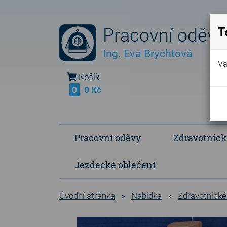
Pracovní oděvy
T
Ing. Eva Brychtová
Va
Košík
0
0 Kč
Pracovní oděvy
Zdravotnick
Jezdecké oblečení
Fleece Fringe - vlastní výroba
Polokošile a košile
Operační a p
Úvodní stránka
»
Nabídka
»
Zdravotnické