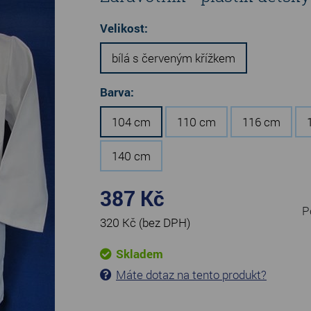
Velikost:
bílá s červeným křížkem
Barva:
104 cm
110 cm
116 cm
140 cm
387 Kč
P
320 Kč
(bez DPH)
Skladem
Máte dotaz na tento produkt?