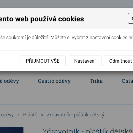
 Eva
ento web používá cookies
+420 737 352 016
(Po - Pá 8:00 - 
še soukromí je důležité. Můžete si vybrat z nastavení cookies ní
PŘIJMOUT VŠE
Nastavení
Odmítnout
é oděvy
Gastro oděvy
Trika
Osta
acientské oděvy
Polokošile a košile
Ledvinka, batůžek, tašky
 oděvy
»
Pláště
»
Zdravotník - pláštík dětský
Zdravotník - pláštík dětský