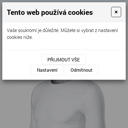
Košík
Tento web používá cookies
×
0
0 Kč
Vaše soukromí je důležité. Můžete si vybrat z nastavení
MENU
cookies níže.
Úvodní stránka
»
Nabídka
»
Trika
»
Unisex
»
Progress LS - Triko unisex P75
PŘIJMOUT VŠE
Nastavení
Odmítnout