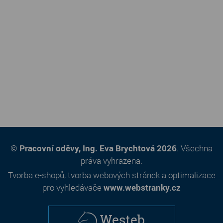
©
Pracovní oděvy, Ing. Eva Brychtová 2026
. Všechna
práva vyhrazena.
Tvorba e-shopů
,
tvorba webových stránek
a
optimalizace
pro vyhledávače
www.webstranky.cz
Westeb