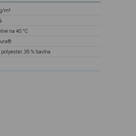
g/m²
á
elné na 40 °C
dura®
 polyester, 35 % bavlna