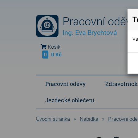
Pracovní oděvy
T
Ing. Eva Brychtová
Va
Košík
0
0 Kč
Pracovní oděvy
Zdravotnick
Jezdecké oblečení
Fleece Fringe - vlastní výroba
Polokošile a košile
Operační a p
Úvodní stránka
»
Nabídka
»
Pracovní odě