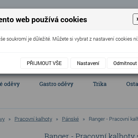
 Eva
ento web používá cookies
+420 737 352 016
(Po - Pá 8:00 - 
še soukromí je důležité. Můžete si vybrat z nastavení cookies ní
PŘIJMOUT VŠE
Nastavení
Odmítnout
é oděvy
Gastro oděvy
Trika
Osta
acientské oděvy
Polokošile a košile
Ledvinka, batůžek, tašky
vy
»
Pracovní kalhoty
»
Pánské
»
Ranger - Pracovní ka
Ranger - Pracovní kalhoty