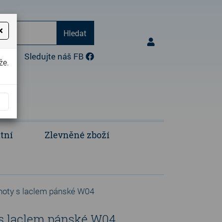
×
Hledat
17:00)
Sledujte náš FB
že.
tní
Zlevněné zboží
Opravy a úpravy oděvů
Polokošile a košile
lhoty s laclem pánské W04
 s laclem pánské W04