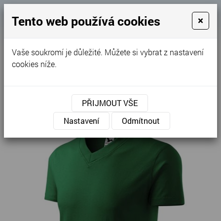
Košík
Tento web používá cookies
×
0
0 Kč
Vaše soukromí je důležité. Můžete si vybrat z nastavení
MENU
cookies níže.
Úvodní stránka
»
Nabídka
»
Trika
»
Unisex
»
V-neck - Tričko unisex 102
PŘIJMOUT VŠE
Nastavení
Odmítnout