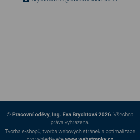
©
Pracovní oděvy, Ing. Eva Brychtová 2026
. Všechna
práva vyhrazena.
Tvorba e-shopů
,
tvorba webových stránek
a
optimalizace
pro vyhledávače
www.webstranky.cz