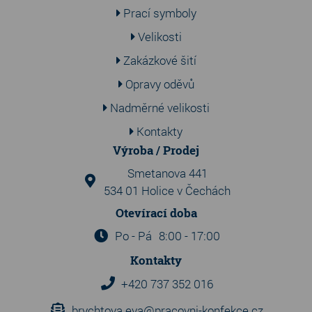
Prací symboly
Velikosti
Zakázkové šití
Opravy oděvů
Nadměrné velikosti
Kontakty
Výroba / Prodej
Smetanova 441
534 01 Holice v Čechách
Otevírací doba
Po - Pá
8:00 - 17:00
Kontakty
+420 737 352 016
brychtova.eva@pracovni-konfekce.cz