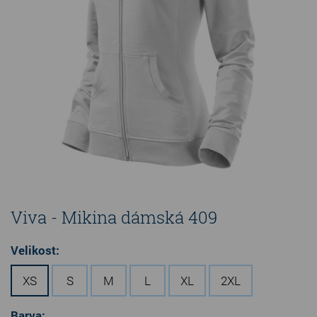
Viva - Mikina dámská 409
Velikost:
XS
S
M
L
XL
2XL
Barva: