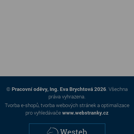
©
Pracovní oděvy, Ing. Eva Brychtová 2026
. Všechna
práva vyhrazena.
Tvorba e-shopů
,
tvorba webových stránek
a
optimalizace
pro vyhledávače
www.webstranky.cz
Westeb