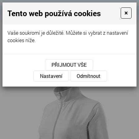
Košík
Tento web používá cookies
×
0
0 Kč
Vaše soukromí je důležité. Můžete si vybrat z nastavení
MENU
cookies níže.
Úvodní stránka
»
Nabídka
»
Pracovní oděvy
»
Mikiny
»
Dámské
»
Viva - Mikina dámská 409
PŘIJMOUT VŠE
Nastavení
Odmítnout